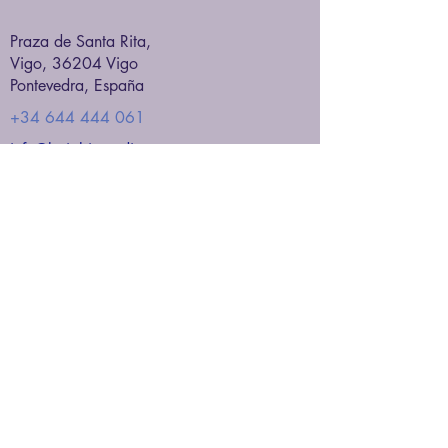
Praza de Santa Rita,
Vigo, 36204 Vigo
Pontevedra, España
+34 644 444 061
info@baiobiomedic.com
Política de Envío
Política de Reembolso
Términos y Condiciones
Política de Privacidad
Política de Cookies