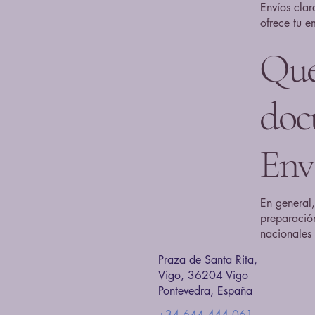
Envíos clar
ofrece tu e
Qué
doc
Env
En general,
preparación
nacionales 
Praza de Santa Rita,
Vigo, 36204 Vigo
Pontevedra, España
+34 644 444 061