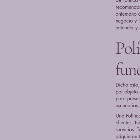
de Política
recomendac
antemano cu
negocio y 
entender y 
Polí
fun
Dicho esto,
por objeto 
para presen
escenarios 
Una Polític
clientes. T
servicios. 
adquieran t