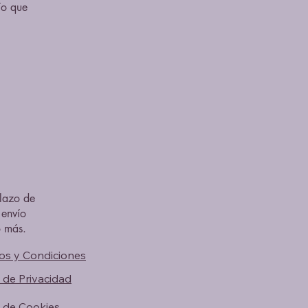
ío que
plazo de
 envío
o más.
os y Condiciones
a de Privacidad
a de Cookies