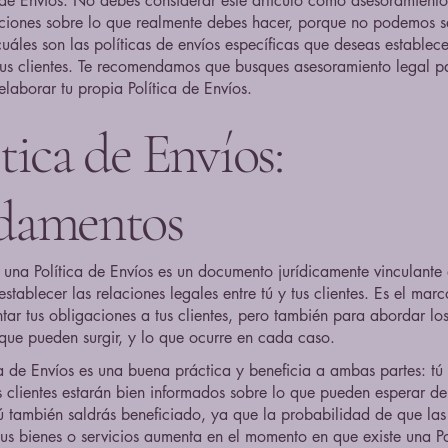
 de Envíos. No debes considerar este artículo como asesoramiento
iones sobre lo que realmente debes hacer, porque no podemos s
áles son las políticas de envíos específicas que deseas establecer
tus clientes. Te recomendamos que busques asesoramiento legal p
elaborar tu propia Política de Envíos.
tica de Envíos:
damentos
 una Política de Envíos es un documento jurídicamente vinculante 
establecer las relaciones legales entre tú y tus clientes. Es el marc
tar tus obligaciones a tus clientes, pero también para abordar los
que pueden surgir, y lo que ocurre en cada caso.
a de Envíos es una buena práctica y beneficia a ambas partes: tú 
us clientes estarán bien informados sobre lo que pueden esperar de
Tú también saldrás beneficiado, ya que la probabilidad de que la
us bienes o servicios aumenta en el momento en que existe una Po