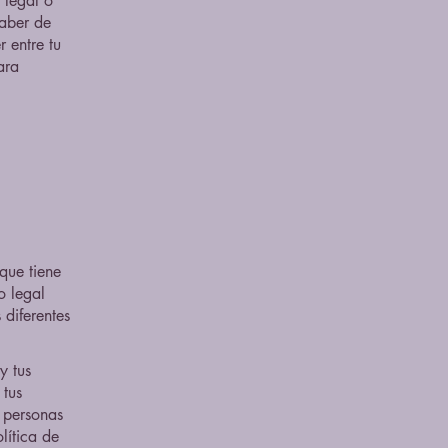
 legal o
aber de
 entre tu
ara
que tiene
o legal
 diferentes
y tus
 tus
s personas
lítica de