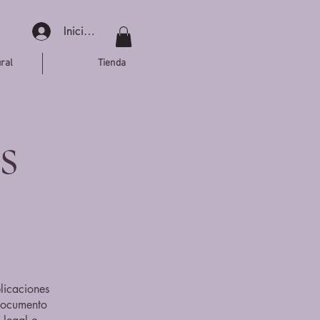
Iniciar sesión
ral
Tienda
s
licaciones
 documento